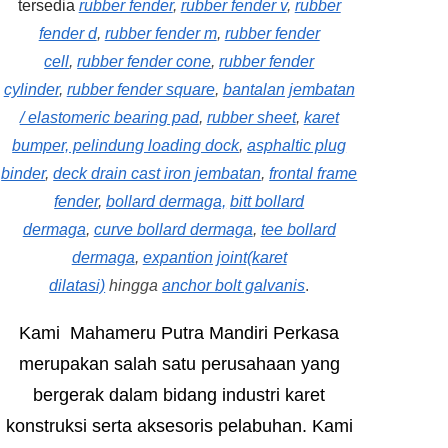
tersedia
rubber fender
,
rubber fender v
,
rubber
fender d
,
rubber fender m
,
rubber fender
cell
,
rubber fender cone
,
rubber fender
cylinder
,
rubber fender square
,
bantalan jembatan
/ elastomeric bearing pad
,
rubber sheet
,
karet
bumper, pelindung loading dock
,
asphaltic plug
binder
,
deck drain cast iron jembatan
,
frontal frame
fender
,
bollard dermaga,
bitt bollard
dermaga
,
curve bollard dermaga
,
tee bollard
dermaga
,
expantion joint(karet
dilatasi)
hingga
anchor bolt galvanis
.
Kami Mahameru Putra Mandiri Perkasa
merupakan salah satu perusahaan yang
bergerak dalam bidang industri karet
konstruksi serta aksesoris pelabuhan. Kami