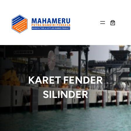
Skip
to
content
KARET FENDER
SILINDER