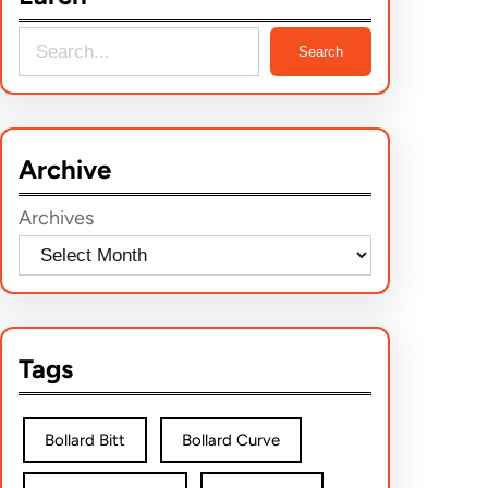
S
Search
e
a
r
Archive
c
h
Archives
Tags
Bollard Bitt
Bollard Curve