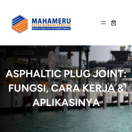
Skip
to
content
ASPHALTIC PLUG JOINT:
FUNGSI, CARA KERJA &
APLIKASINYA