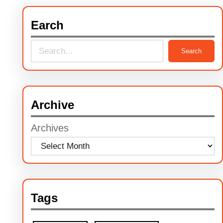
Earch
S
Search
e
a
r
Archive
c
Archives
h
Tags