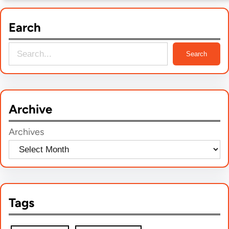
Earch
S
Search
e
a
r
Archive
c
h
Archives
Tags