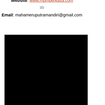
Website
:
www.mpmperkasa.com
Email
: mahameruputramandiri@gmail.com