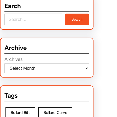
Earch
S
Search
e
a
r
Archive
c
h
Archives
Tags
Bollard Bitt
Bollard Curve