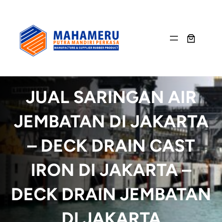
Skip
to
content
JUAL SARINGAN AIR
JEMBATAN DI JAKARTA
– DECK DRAIN CAST
IRON DI JAKARTA –
DECK DRAIN JEMBATAN
DI JAKARTA