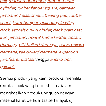
cell
,
rubber fender cone
,
rubber fender
cylinder
,
rubber fender square
,
bantalan
jembatan / elastomeric bearing pad
,
rubber
sheet
,
karet bumper, pelindung loading
dock
,
asphaltic plug binder
,
deck drain cast
iron jembatan
,
frontal frame fender
,
bollard
dermaga,
bitt bollard dermaga
,
curve bollard
dermaga
,
tee bollard dermaga
,
expantion
joint(karet dilatasi)
hingga
anchor bolt
galvanis
.
Semua produk yang kami produksi memiliki
reputasi baik yang terbukti luas dalam
menghasilkan produk unggulan dengan
material karet berkualitas serta layak uji