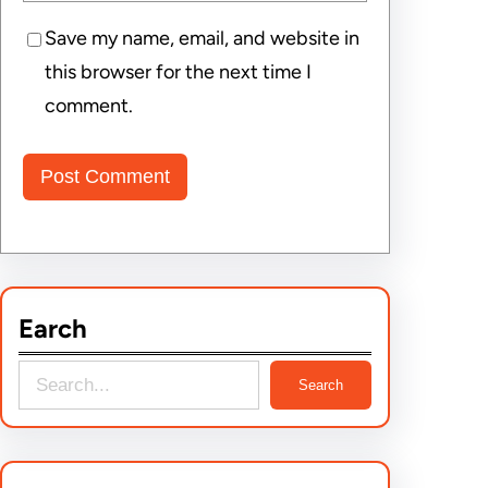
Save my name, email, and website in
this browser for the next time I
comment.
Earch
S
Search
e
a
r