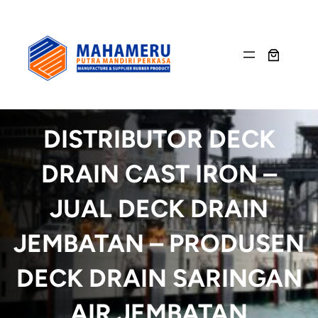
Skip
to
content
DISTRIBUTOR DECK
DRAIN CAST IRON –
JUAL DECK DRAIN
JEMBATAN – PRODUSEN
DECK DRAIN SARINGAN
AIR JEMBATAN