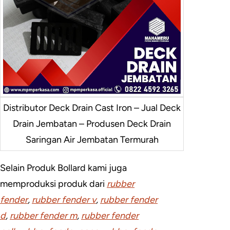
Distributor Deck Drain Cast Iron – Jual Deck
Drain Jembatan – Produsen Deck Drain
Saringan Air Jembatan Termurah
Selain Produk Bollard kami juga
memproduksi produk dari
rubber
fender
,
rubber fender v
,
rubber fender
d
,
rubber fender m
,
rubber fender