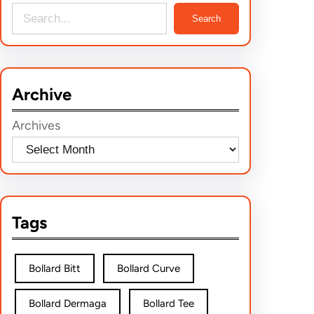
S
Search
e
a
r
Archive
c
h
Archives
Tags
Bollard Bitt
Bollard Curve
Bollard Dermaga
Bollard Tee