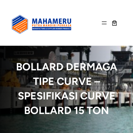
Skip
to
content
BOLLARD DERMAGA
TIPE CURVE –
SPESIFIKASI CURVE
BOLLARD 15 TON