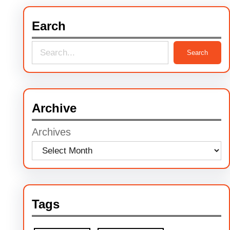
Earch
S
Search
e
a
r
Archive
c
Archives
h
Tags