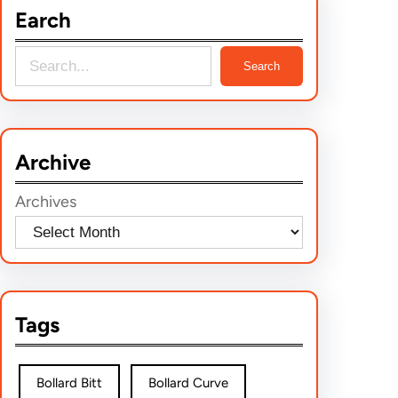
Earch
S
Search
e
a
r
Archive
c
h
Archives
Tags
Bollard Bitt
Bollard Curve