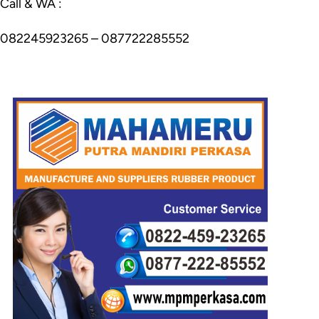
Call & WA :
082245923265 – 087722285552