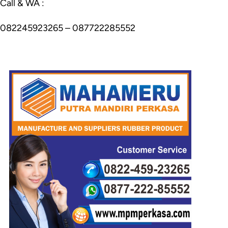
Call & WA :
082245923265 – 087722285552