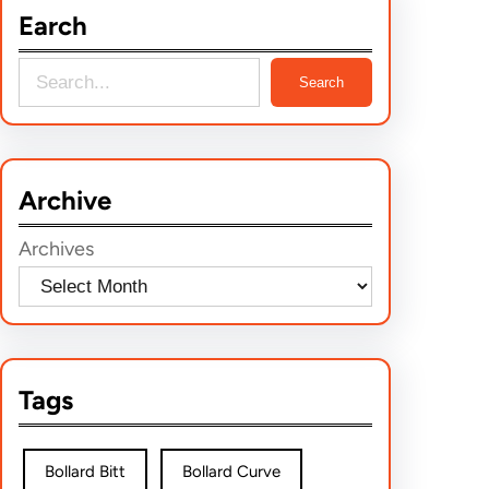
Earch
S
Search
e
a
r
Archive
c
h
Archives
Tags
Bollard Bitt
Bollard Curve