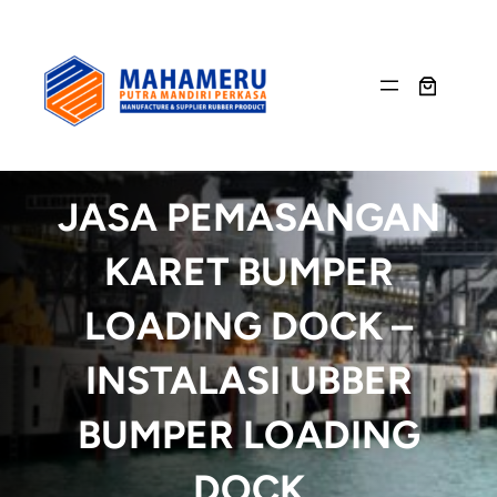
Skip
to
content
JASA PEMASANGAN
KARET BUMPER
LOADING DOCK –
INSTALASI UBBER
BUMPER LOADING
DOCK