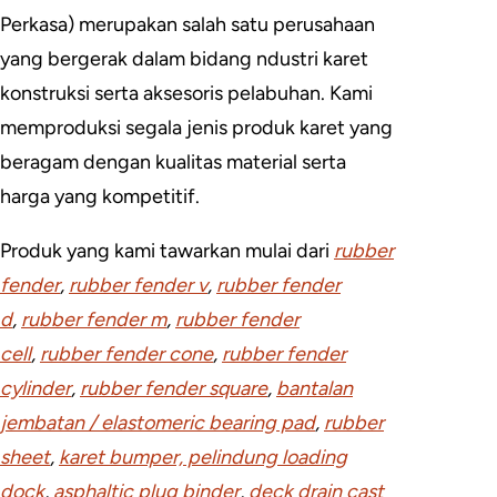
Perkasa) merupakan salah satu perusahaan
yang bergerak dalam bidang ndustri karet
konstruksi serta aksesoris pelabuhan. Kami
memproduksi segala jenis produk karet yang
beragam dengan kualitas material serta
harga yang kompetitif.
Produk yang kami tawarkan mulai dari
rubber
fender
,
rubber fender v
,
rubber fender
d
,
rubber fender m
,
rubber fender
cell
,
rubber fender cone
,
rubber fender
cylinder
,
rubber fender square
,
bantalan
jembatan / elastomeric bearing pad
,
rubber
sheet
,
karet bumper, pelindung loading
dock
,
asphaltic plug binder
,
deck drain cast