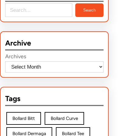
S
Search
e
a
r
Archive
c
h
Archives
Tags
Bollard Bitt
Bollard Curve
Bollard Dermaga
Bollard Tee