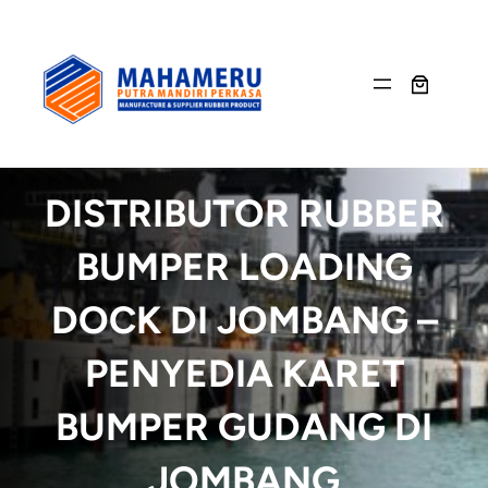
Skip
to
content
DISTRIBUTOR RUBBER
BUMPER LOADING
DOCK DI JOMBANG –
PENYEDIA KARET
BUMPER GUDANG DI
JOMBANG