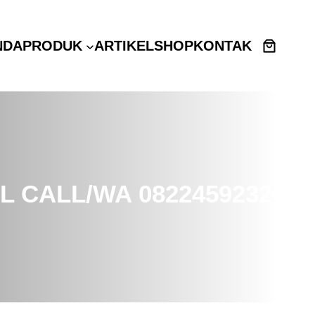
NDA
PRODUK
ARTIKEL
SHOP
KONTAK
 CALL/WA 082245923265