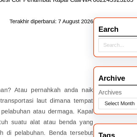
Terakhir diperbarui:
7 August 2026
Earch
S
e
a
r
Archive
c
an? Atau pernahkah anda naik
Archives
h
 transportasi laut dimana tempat
n pelabuhan atau dermaga. Kapal
tuh suatu alat atau benda yang
h di pelabuhan. Benda tersebut
Tags