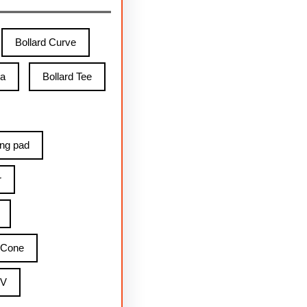
Bollard Curve
ga
Bollard Tee
ing pad
r
 Cone
 V