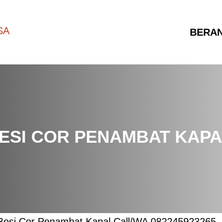
BERA
SI COR PENAMBAT KAPAL
 Besi Cor Penambat Kapal Call/WA 082245923265