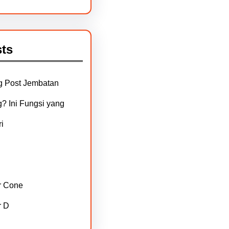
ts
g Post Jembatan
? Ini Fungsi yang
i
r Cone
r D