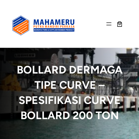
Skip
to
content
BOLLARD DERMAGA
TIPE CURVE –
SPESIFIKASI CURVE
BOLLARD 200 TON