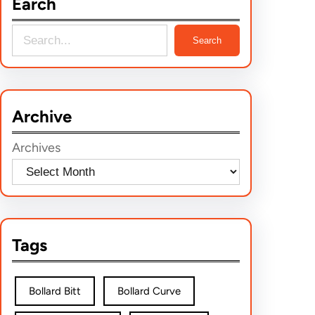
Earch
S
Search
e
a
r
Archive
c
h
Archives
Tags
Bollard Bitt
Bollard Curve