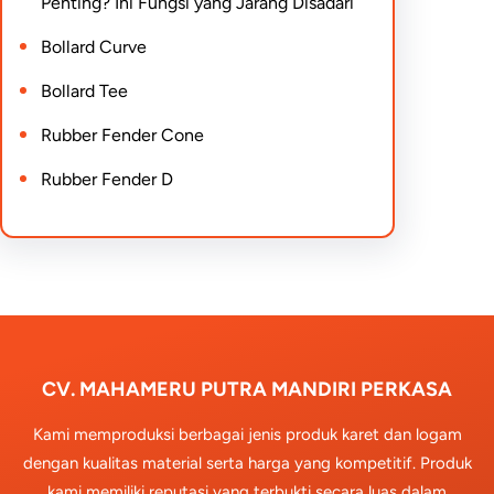
Penting? Ini Fungsi yang Jarang Disadari
Bollard Curve
Bollard Tee
Rubber Fender Cone
Rubber Fender D
CV. MAHAMERU PUTRA MANDIRI PERKASA
Kami memproduksi berbagai jenis produk karet dan logam
dengan kualitas material serta harga yang kompetitif. Produk
kami memiliki reputasi yang terbukti secara luas dalam