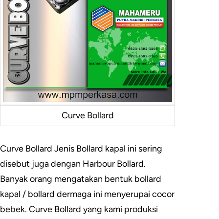
Curve Bollard
Curve Bollard Jenis Bollard kapal ini sering
disebut juga dengan Harbour Bollard.
Banyak orang mengatakan bentuk bollard
kapal / bollard dermaga ini menyerupai cocor
bebek. Curve Bollard yang kami produksi