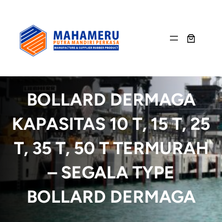
Skip
to
content
BOLLARD DERMAGA
KAPASITAS 10 T, 15 T, 25
T, 35 T, 50 T TERMURAH
– SEGALA TYPE
BOLLARD DERMAGA