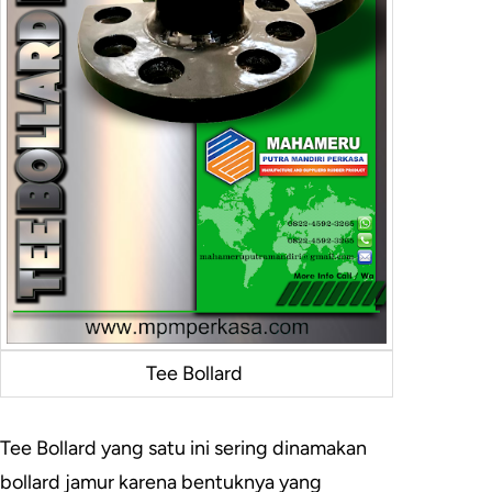
Tee Bollard
Tee Bollard yang satu ini sering dinamakan
bollard jamur karena bentuknya yang