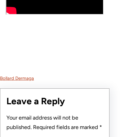
Bollard Dermaga
Leave a Reply
Your email address will not be
published.
Required fields are marked
*