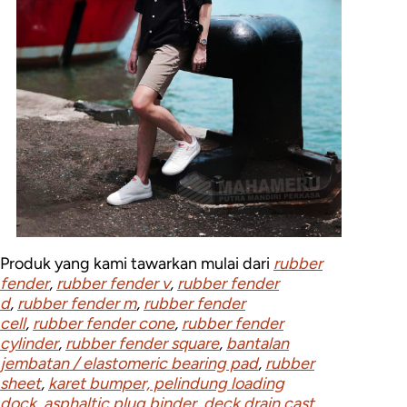
Produk yang kami tawarkan mulai dari
rubber
fender
,
rubber fender v
,
rubber fender
d
,
rubber fender m
,
rubber fender
cell
,
rubber fender cone
,
rubber fender
cylinder
,
rubber fender square
,
bantalan
jembatan / elastomeric bearing pad
,
rubber
sheet
,
karet bumper, pelindung loading
dock
,
asphaltic plug binder
,
deck drain cast