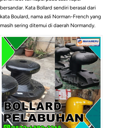
bersandar. Kata Bollard sendiri berasal dari
kata Boulard, nama asli Norman-French yang
masih sering ditemui di daerah Normandy.