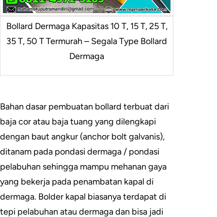
Bollard Dermaga Kapasitas 10 T, 15 T, 25 T,
35 T, 50 T Termurah – Segala Type Bollard
Dermaga
Bahan dasar pembuatan bollard terbuat dari
baja cor atau baja tuang yang dilengkapi
dengan baut angkur (anchor bolt galvanis),
ditanam pada pondasi dermaga / pondasi
pelabuhan sehingga mampu mehanan gaya
yang bekerja pada penambatan kapal di
dermaga. Bolder kapal biasanya terdapat di
tepi pelabuhan atau dermaga dan bisa jadi