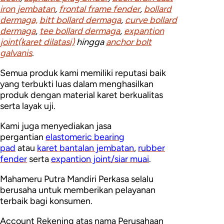
iron jembatan
,
frontal frame fender
,
bollard
dermaga,
bitt bollard dermaga
,
curve bollard
dermaga
,
tee bollard dermaga
,
expantion
joint(karet dilatasi)
hingga
anchor bolt
galvanis
.
Semua produk kami memiliki reputasi baik
yang terbukti luas dalam menghasilkan
produk dengan material karet berkualitas
serta layak uji.
Kami juga menyediakan jasa
pergantian
elastomeric bearing
pad
atau
karet bantalan jembatan
,
rubber
fender
serta
expantion joint/siar muai
.
Mahameru Putra Mandiri Perkasa selalu
berusaha untuk memberikan pelayanan
terbaik bagi konsumen.
Account Rekening atas nama Perusahaan