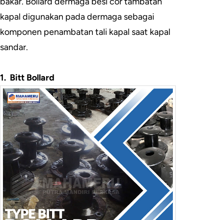
bakar.
Bollard dermaga besi cor tambatan
kapal digunakan pada dermaga sebagai
komponen penambatan tali kapal saat kapal
sandar.
1. Bitt Bollard