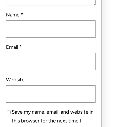
Name
*
Email
*
Website
Save my name, email, and website in
this browser for the next time I