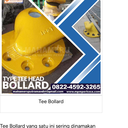
Tee Bollard
Tee Bollard yang satu ini sering dinamakan