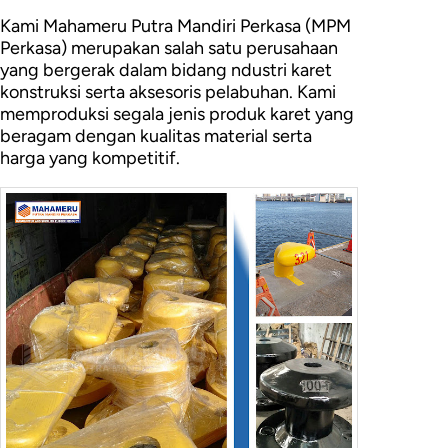
Kami Mahameru Putra Mandiri Perkasa (MPM
Perkasa) merupakan salah satu perusahaan
yang bergerak dalam bidang ndustri karet
konstruksi serta aksesoris pelabuhan. Kami
memproduksi segala jenis produk karet yang
beragam dengan kualitas material serta
harga yang kompetitif.