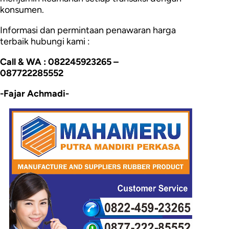
konsumen.
Informasi dan permintaan penawaran harga
terbaik hubungi kami :
Call & WA : 082245923265 –
087722285552
-Fajar Achmadi-