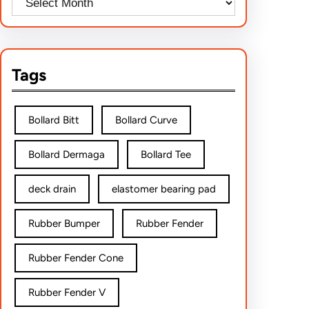
Tags
Bollard Bitt
Bollard Curve
Bollard Dermaga
Bollard Tee
deck drain
elastomer bearing pad
Rubber Bumper
Rubber Fender
Rubber Fender Cone
Rubber Fender V