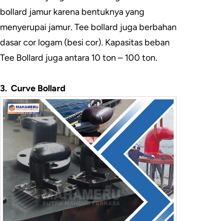
bollard jamur karena bentuknya yang
menyerupai jamur. Tee bollard juga berbahan
dasar cor logam (besi cor). Kapasitas beban
Tee Bollard juga antara 10 ton – 100 ton.
3. Curve Bollard