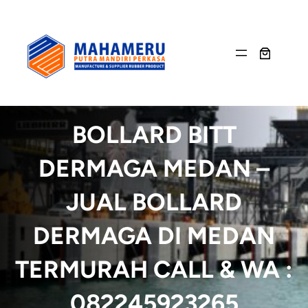
Skip
to
content
BOLLARD BITT
DERMAGA MEDAN –
JUAL BOLLARD
DERMAGA DI MEDAN
TERMURAH CALL & WA :
082245923265