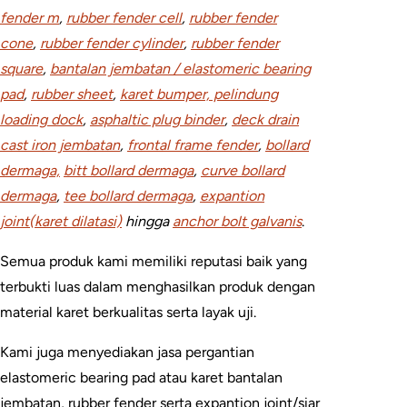
fender m
,
rubber fender cell
,
rubber fender
cone
,
rubber fender cylinder
,
rubber fender
square
,
bantalan jembatan / elastomeric bearing
pad
,
rubber sheet
,
karet bumper, pelindung
loading dock
,
asphaltic plug binder
,
deck drain
cast iron jembatan
,
frontal frame fender
,
bollard
dermaga,
bitt bollard dermaga
,
curve bollard
dermaga
,
tee bollard dermaga
,
expantion
joint(karet dilatasi)
hingga
anchor bolt galvanis
.
Semua produk kami memiliki reputasi baik yang
terbukti luas dalam menghasilkan produk dengan
material karet berkualitas serta layak uji.
Kami juga menyediakan jasa pergantian
elastomeric bearing pad atau karet bantalan
jembatan, rubber fender serta expantion joint/siar