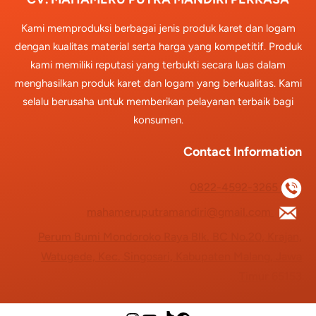
Kami memproduksi berbagai jenis produk karet dan logam
dengan kualitas material serta harga yang kompetitif. Produk
kami memiliki reputasi yang terbukti secara luas dalam
menghasilkan produk karet dan logam yang berkualitas. Kami
selalu berusaha untuk memberikan pelayanan terbaik bagi
konsumen.
Contact Information
0822-4592-3265
mahameruputramandiri@gmail.com
Perum Bumi Mondoroko Raya Blk. BC No.20, Krajan,
Watugede, Kec. Singosari, Kabupaten Malang, Jawa
Timur 65153