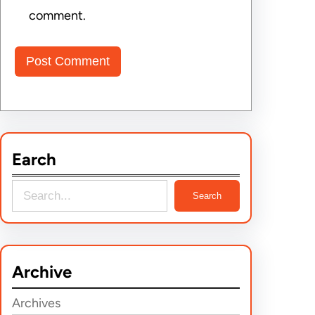
comment.
Earch
S
Search
e
a
r
Archive
c
h
Archives