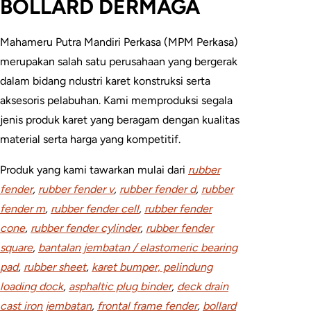
BOLLARD DERMAGA
Mahameru Putra Mandiri Perkasa (MPM Perkasa)
merupakan salah satu perusahaan yang bergerak
dalam bidang ndustri karet konstruksi serta
aksesoris pelabuhan. Kami memproduksi segala
jenis produk karet yang beragam dengan kualitas
material serta harga yang kompetitif.
Produk yang kami tawarkan mulai dari
rubber
fender
,
rubber fender v
,
rubber fender d
,
rubber
fender m
,
rubber fender cell
,
rubber fender
cone
,
rubber fender cylinder
,
rubber fender
square
,
bantalan jembatan / elastomeric bearing
pad
,
rubber sheet
,
karet bumper, pelindung
loading dock
,
asphaltic plug binder
,
deck drain
cast iron jembatan
,
frontal frame fender
,
bollard