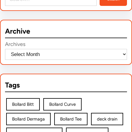
e
a
r
Archive
c
h
Archives
Tags
Bollard Bitt
Bollard Curve
Bollard Dermaga
Bollard Tee
deck drain