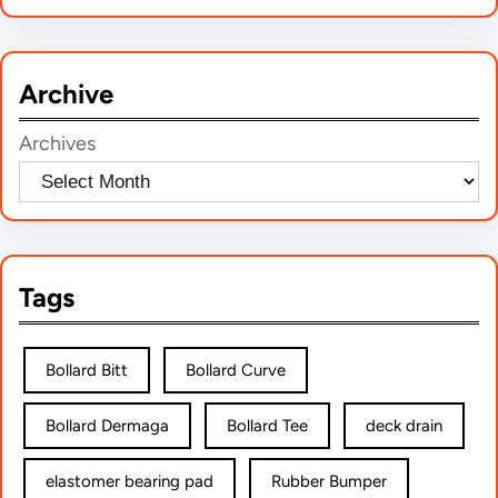
a
r
Archive
c
h
Archives
Tags
Bollard Bitt
Bollard Curve
Bollard Dermaga
Bollard Tee
deck drain
elastomer bearing pad
Rubber Bumper