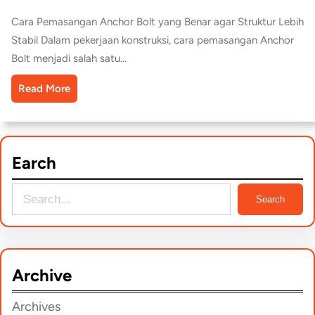
Cara Pemasangan Anchor Bolt yang Benar agar Struktur Lebih
Stabil Dalam pekerjaan konstruksi, cara pemasangan Anchor
Bolt menjadi salah satu…
Read More
Earch
S
Search
e
a
r
Archive
c
h
Archives