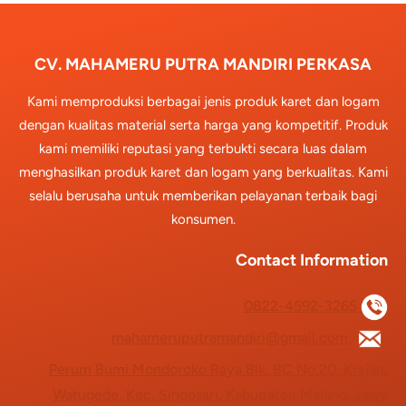
CV. MAHAMERU PUTRA MANDIRI PERKASA
Kami memproduksi berbagai jenis produk karet dan logam
dengan kualitas material serta harga yang kompetitif. Produk
kami memiliki reputasi yang terbukti secara luas dalam
menghasilkan produk karet dan logam yang berkualitas. Kami
selalu berusaha untuk memberikan pelayanan terbaik bagi
konsumen.
Contact Information
0822-4592-3265
mahameruputramandiri@gmail.com
Perum Bumi Mondoroko Raya Blk. BC No.20, Krajan,
Watugede, Kec. Singosari, Kabupaten Malang, Jawa