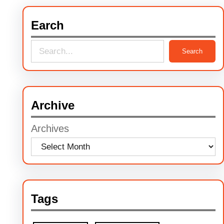
Earch
S
Search
e
a
r
Archive
c
Archives
h
Tags