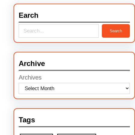
Earch
S
Search
e
a
r
Archive
c
Archives
h
Tags