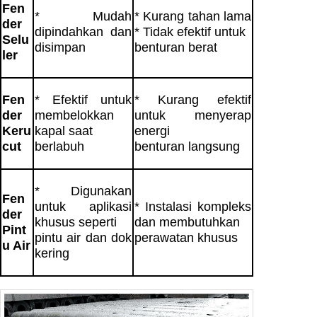
Fen
* Mudah
* Kurang tahan lama
der
dipindahkan dan
* Tidak efektif untuk
Selu
disimpan
benturan berat
ler
Fen
* Efektif untuk
* Kurang efektif
der
membelokkan
untuk menyerap
Keru
kapal saat
energi
cut
berlabuh
benturan langsung
* Digunakan
Fen
untuk aplikasi
* Instalasi kompleks
der
khusus seperti
dan membutuhkan
Pint
pintu air dan dok
perawatan khusus
u Air
kering