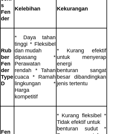
s
Kelebihan
Kekurangan
Fen
der
* Daya tahan
tinggi * Fleksibel
Rub
dan mudah
* Kurang efektif
ber
dipasang *
untuk menyerap
Fen
Perawatan
energi
der
rendah * Tahan
benturan sangat
Type
cuaca * Ramah
besar dibandingkan
D
lingkungan *
jenis tertentu
Harga
kompetitif
* Kurang fleksibel *
Tidak efektif untuk
benturan sudut *
Fen