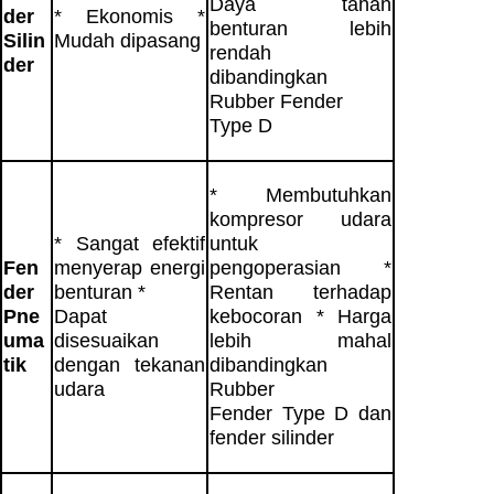
Daya tahan
der
* Ekonomis *
benturan lebih
Silin
Mudah dipasang
rendah
der
dibandingkan
Rubber Fender
Type D
* Membutuhkan
kompresor udara
* Sangat efektif
untuk
Fen
menyerap energi
pengoperasian *
der
benturan *
Rentan terhadap
Pne
Dapat
kebocoran * Harga
uma
disesuaikan
lebih mahal
tik
dengan tekanan
dibandingkan
udara
Rubber
Fender Type D dan
fender silinder