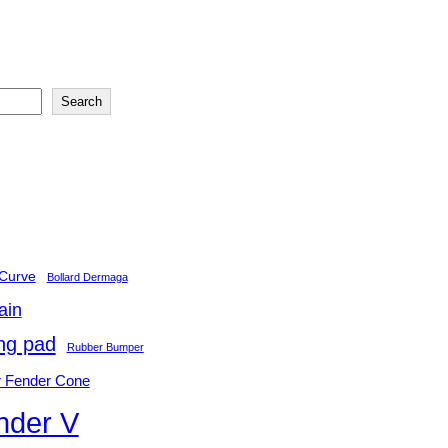
Search
 Curve
Bollard Dermaga
ain
ng pad
Rubber Bumper
 Fender Cone
nder V