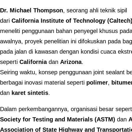
Dr. Michael Thompson
, seorang ahli teknik sipil
dari
California Institute of Technology (Caltech
meneliti penggunaan bahan penyegel khusus pad
awalnya, proyek penelitian ini difokuskan pada 
pada jalan di kawasan dengan kondisi cuaca ekst
seperti
California
dan
Arizona
.
Seiring waktu, konsep penggunaan joint sealant 
berbagai inovasi material seperti
polimer
,
bitume
dan
karet sintetis
.
Dalam perkembangannya, organisasi besar seper
Society for Testing and Materials (ASTM)
dan
A
Association of State Highway and Transportat