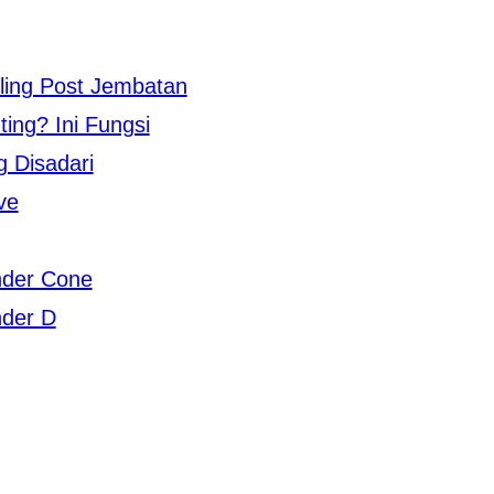
ling Post Jembatan
ing? Ini Fungsi
g Disadari
ve
nder Cone
der D