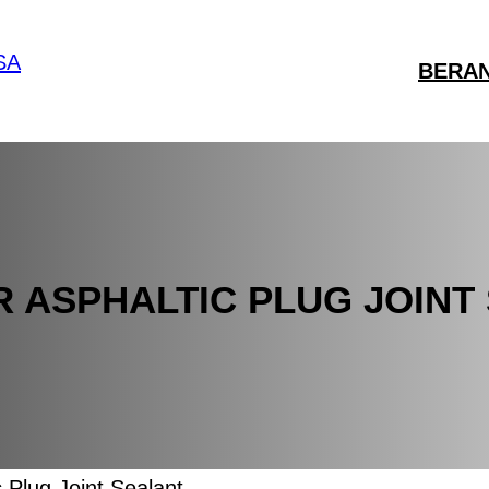
BERA
R ASPHALTIC PLUG JOINT
c Plug Joint Sealant