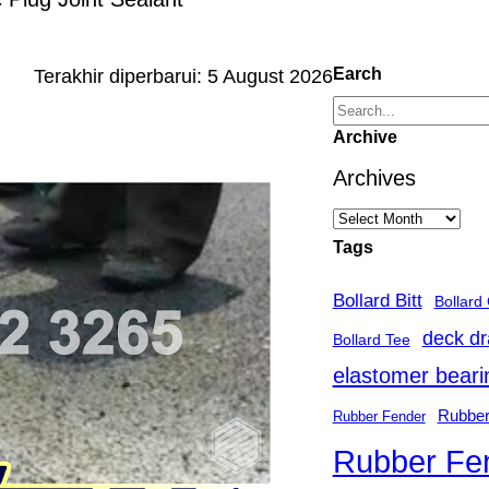
Earch
Terakhir diperbarui:
5 August 2026
S
Archive
e
Archives
a
r
Tags
c
Bollard Bitt
h
Bollard
deck dr
Bollard Tee
elastomer beari
Rubber
Rubber Fender
Rubber Fe