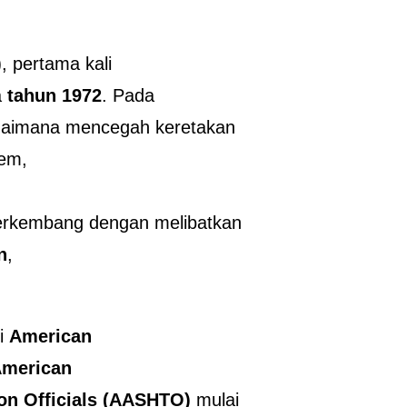
)
, pertama kali
a
tahun 1972
. Pada
bagaimana mencegah keretakan
rem,
berkembang dengan melibatkan
n
,
ti
American
merican
ion Officials (AASHTO)
mulai