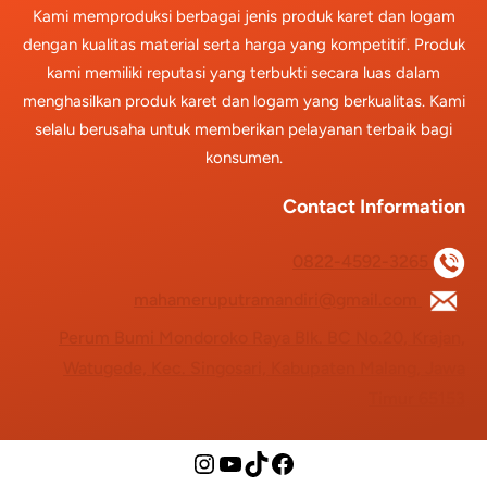
Kami memproduksi berbagai jenis produk karet dan logam
dengan kualitas material serta harga yang kompetitif. Produk
kami memiliki reputasi yang terbukti secara luas dalam
menghasilkan produk karet dan logam yang berkualitas. Kami
selalu berusaha untuk memberikan pelayanan terbaik bagi
konsumen.
Contact Information
0822-4592-3265
mahameruputramandiri@gmail.com
Perum Bumi Mondoroko Raya Blk. BC No.20, Krajan,
Watugede, Kec. Singosari, Kabupaten Malang, Jawa
Timur 65153
Instagram
YouTube
TikTok
Facebook