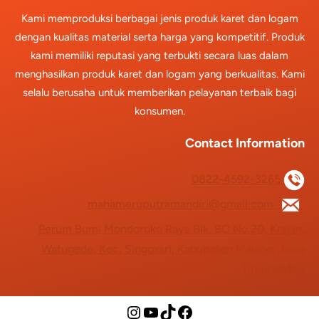
Kami memproduksi berbagai jenis produk karet dan logam
dengan kualitas material serta harga yang kompetitif. Produk
kami memiliki reputasi yang terbukti secara luas dalam
menghasilkan produk karet dan logam yang berkualitas. Kami
selalu berusaha untuk memberikan pelayanan terbaik bagi
konsumen.
Contact Information
0822-4592-3265
mahameruputramandiri@gmail.com
Perum Bumi Mondoroko Raya Blk. BC No.20, Krajan,
Watugede, Kec. Singosari, Kabupaten Malang, Jawa
Timur 65153
Instagram
YouTube
TikTok
Facebook