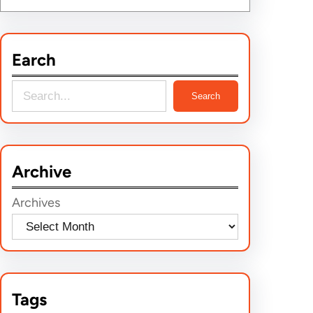
Earch
S
Search
e
a
r
Archive
c
h
Archives
Tags