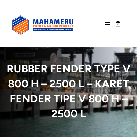
Skip
to
content
RUBBER FENDER TYPE V
800 H – 2500 L – KARET
FENDER TIPE V 800 H –
2500 L