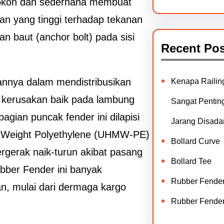
kokoh dan sederhana membuat
han yang tinggi terhadap tekanan
 baut (anchor bolt) pada sisi
Recent Pos
uannya dalam mendistribusikan
Kenapa Railin
o kerusakan baik pada lambung
Sangat Penting
gian puncak fender ini dilapisi
Jarang Disadar
ar Weight Polyethylene (UHMW-PE)
Bollard Curve
rgerak naik-turun akibat pasang
Bollard Tee
ubber Fender ini banyak
Rubber Fende
han, mulai dari dermaga kargo
Rubber Fende