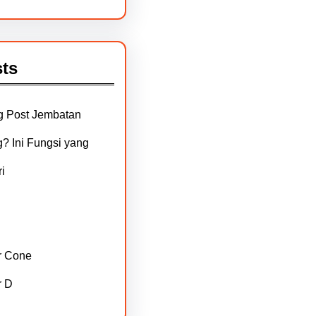
ts
g Post Jembatan
? Ini Fungsi yang
i
r Cone
r D