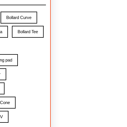
Bollard Curve
ga
Bollard Tee
ing pad
r
 Cone
 V