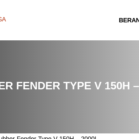
BERA
R FENDER TYPE V 150H –
ubber Fender Type V 150H – 2000L