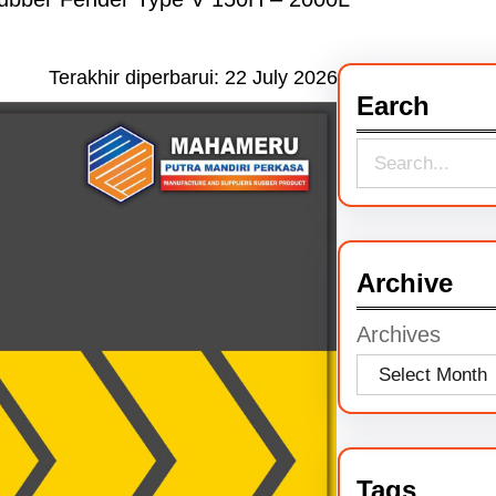
Terakhir diperbarui:
22 July 2026
Earch
S
e
a
r
Archive
c
Archives
h
Tags