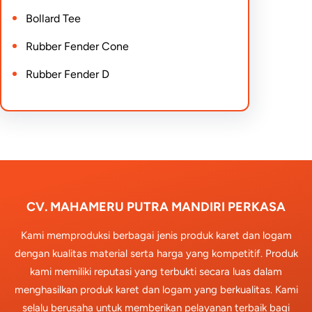
Bollard Tee
Rubber Fender Cone
Rubber Fender D
CV. MAHAMERU PUTRA MANDIRI PERKASA
Kami memproduksi berbagai jenis produk karet dan logam
dengan kualitas material serta harga yang kompetitif. Produk
kami memiliki reputasi yang terbukti secara luas dalam
menghasilkan produk karet dan logam yang berkualitas. Kami
selalu berusaha untuk memberikan pelayanan terbaik bagi