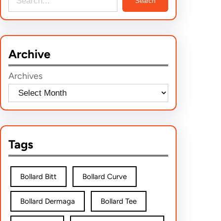
Search
e
a
r
Archive
c
h
Archives
Tags
Bollard Bitt
Bollard Curve
Bollard Dermaga
Bollard Tee