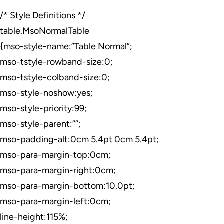
/* Style Definitions */
table.MsoNormalTable
{mso-style-name:”Table Normal”;
mso-tstyle-rowband-size:0;
mso-tstyle-colband-size:0;
mso-style-noshow:yes;
mso-style-priority:99;
mso-style-parent:””;
mso-padding-alt:0cm 5.4pt 0cm 5.4pt;
mso-para-margin-top:0cm;
mso-para-margin-right:0cm;
mso-para-margin-bottom:10.0pt;
mso-para-margin-left:0cm;
line-height:115%;