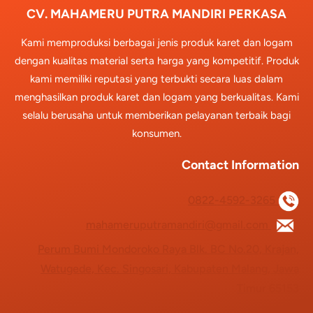
CV. MAHAMERU PUTRA MANDIRI PERKASA
Kami memproduksi berbagai jenis produk karet dan logam
dengan kualitas material serta harga yang kompetitif. Produk
kami memiliki reputasi yang terbukti secara luas dalam
menghasilkan produk karet dan logam yang berkualitas. Kami
selalu berusaha untuk memberikan pelayanan terbaik bagi
konsumen.
Contact Information
0822-4592-3265
mahameruputramandiri@gmail.com
Perum Bumi Mondoroko Raya Blk. BC No.20, Krajan,
Watugede, Kec. Singosari, Kabupaten Malang, Jawa
Timur 65153