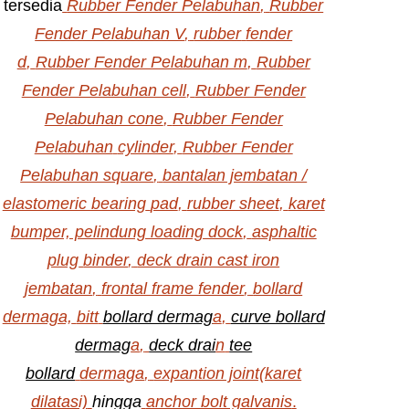
tersedia
Rubber Fender Pelabuhan
,
Rubber
Fender Pelabuhan V
,
rubber
fender
d
,
Rubber Fender Pelabuhan m
,
Rubber
Fender Pelabuhan cell
,
Rubber Fender
Pelabuhan cone
,
Rubber Fender
Pelabuhan
cylinder
,
Rubber Fender
Pelabuhan square
,
bantalan jembatan /
elastomeric bearing
pad
,
rubber sheet
,
karet
bumper, pelindung loading dock
,
asphaltic
plug
binder
,
deck drain cast iron
jembatan
,
frontal frame fender
,
bollard
dermaga,
bitt
bollard dermag
a
,
curve bollard
dermag
a
,
deck drai
n
tee
bollard
dermaga
,
expantion joint(karet
dilatasi)
hingga
anchor bolt galvanis
.