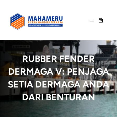
Skip
to
content
RUBBER FENDER
DERMAGA V: PENJAGA
SETIA DERMAGA ANDA
DARI BENTURAN