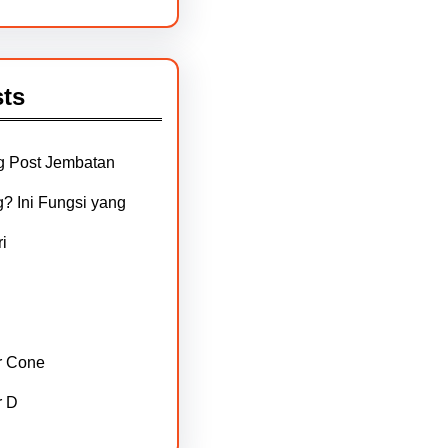
ts
g Post Jembatan
? Ini Fungsi yang
i
r Cone
r D