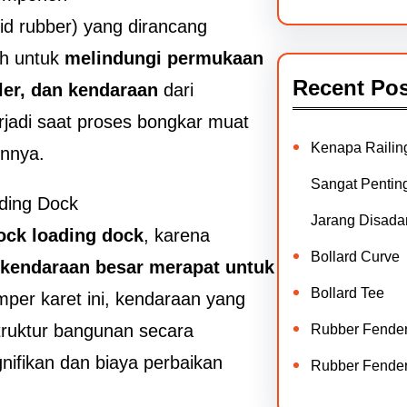
lid rubber) yang dirancang
ah untuk
melindungi permukaan
Recent Pos
eler, dan kendaraan
dari
rjadi saat proses bongkar muat
Kenapa Railin
innya.
Sangat Penting
ading Dock
Jarang Disadar
ck loading dock
, karena
Bollard Curve
 kendaraan besar merapat untuk
Bollard Tee
mper karet ini, kendaraan yang
truktur bangunan secara
Rubber Fende
ifikan dan biaya perbaikan
Rubber Fende