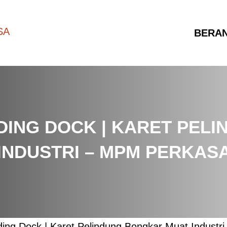
BERA
ING DOCK | KARET PEL
INDUSTRI – MPM PERKAS
ng Dock | Karet Pelindung Bongkar Muat Industr