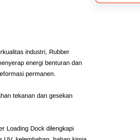
rkualitas industri, Rubber
enyerap energi benturan dan
deformasi permanen.
ahan tekanan dan gesekan
r Loading Dock dilengkapi
r UV, kelembaban, bahan kimia