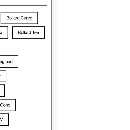
Bollard Curve
ga
Bollard Tee
ing pad
r
 Cone
 V