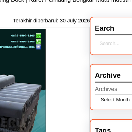
Terakhir diperbarui:
30 July 2026
Earch
S
e
a
r
Archive
c
Archives
h
Tags