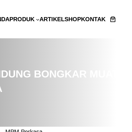
NDA
PRODUK
ARTIKEL
SHOP
KONTAK
INDUNG BONGKAR MUAT
A
i – MPM Perkasa