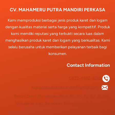
CV. MAHAMERU PUTRA MANDIRI PERKASA
Kami memproduksi berbagai jenis produk karet dan logam
dengan kualitas material serta harga yang kompetitif. Produk
kami memiliki reputasi yang terbukti secara luas dalam
menghasilkan produk karet dan logam yang berkualitas. Kami
selalu berusaha untuk memberikan pelayanan terbaik bagi
konsumen.
Contact Information
0822-4592-3265
mahameruputramandiri@gmail.com
Perum Bumi Mondoroko Raya Blk. BC No.20, Krajan,
Watugede, Kec. Singosari, Kabupaten Malang, Jawa
Timur 65153