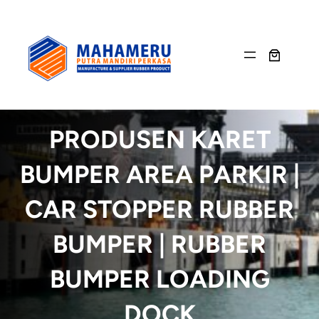
Skip
to
content
PRODUSEN KARET
BUMPER AREA PARKIR |
CAR STOPPER RUBBER
BUMPER | RUBBER
BUMPER LOADING
DOCK