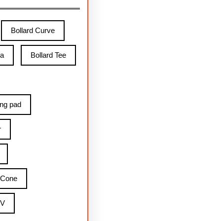
Bollard Curve
ga
Bollard Tee
ing pad
r
 Cone
 V