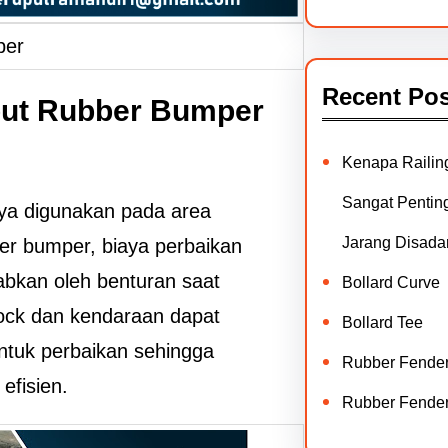
per
Recent Pos
but Rubber Bumper
Kenapa Railin
Sangat Penting
ya digunakan pada area
Jarang Disadar
r bumper, biaya perbaikan
bkan oleh benturan saat
Bollard Curve
dock dan kendaraan dapat
Bollard Tee
ntuk perbaikan sehingga
Rubber Fende
efisien.
Rubber Fende