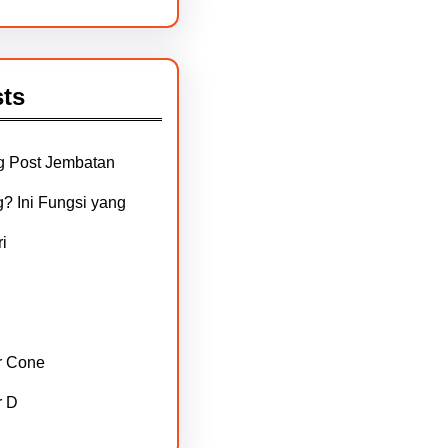
ts
g Post Jembatan
? Ini Fungsi yang
i
r Cone
r D