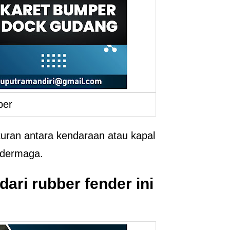
per
turan antara kendaraan atau kapal
idermaga.
ari rubber fender ini