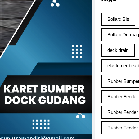
Bollard Bitt
Bollard Derma
deck drain
elastomer bear
Rubber Bumpe
Rubber Fender
Rubber Fender
Rubber Fender