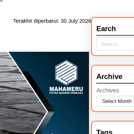
Terakhir diperbarui:
30 July 2026
Earch
S
e
a
r
Archive
c
Archives
h
Tags