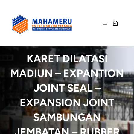
Skip
to
content
KARET DILATASI
MADIUN – EXPANTION
JOINT SEAL –
EXPANSION JOINT
SAMBUNGAN
JEMBATAN – RUBBER