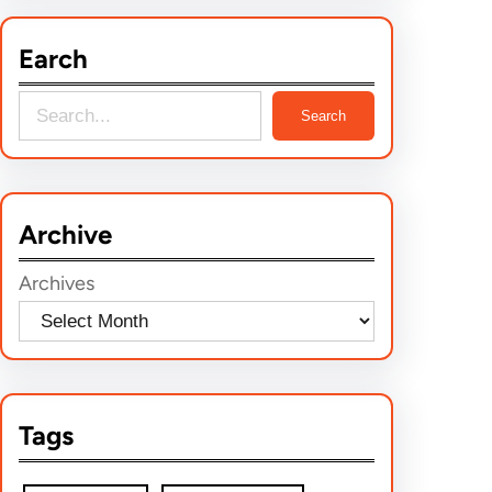
Earch
S
Search
e
a
r
Archive
c
h
Archives
Tags