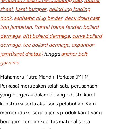
jembatan / elastomeric bearing pad
,
rubber
sheet
,
karet bumper, pelindung loading
dock
,
asphaltic plug binder
,
deck drain cast
iron jembatan
,
frontal frame fender
,
bollard
dermaga,
bitt bollard dermaga
,
curve bollard
dermaga
,
tee bollard dermaga
,
expantion
joint(karet dilatasi)
hingga
anchor bolt
galvanis
.
Mahameru Putra Mandiri Perkasa (MPM
Perkasa) merupakan salah satu perusahaan
yang bergerak dalam bidang ndustri karet
konstruksi serta aksesoris pelabuhan. Kami
memproduksi segala jenis produk karet yang
beragam dengan kualitas material serta