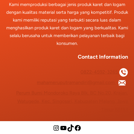
Kami memproduksi berbagai jenis produk karet dan logam
dengan kualitas material serta harga yang kompetitif. Produk
kami memiliki reputasi yang terbukti secara luas dalam
menghasilkan produk karet dan logam yang berkualitas. Kami
selalu berusaha untuk memberikan pelayanan terbaik bagi
konsumen.
Contact Information
0822-4592-3265
mahameruputramandiri@gmail.com
Perum Bumi Mondoroko Raya Blk. BC No.20, Krajan,
Watugede, Kec. Singosari, Kabupaten Malang, Jawa
Timur 65153
Instagram
YouTube
TikTok
Facebook