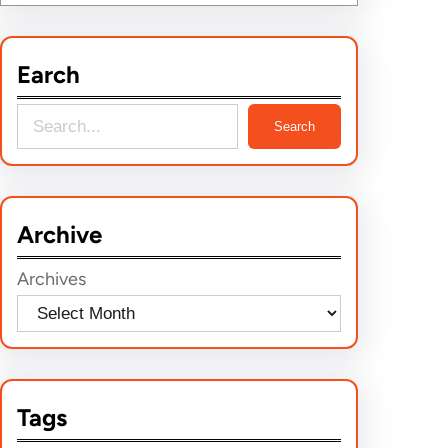
Earch
S
Search
e
a
r
Archive
c
h
Archives
Tags