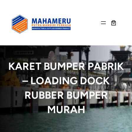
Skip
to
content
KARET BUMPER PABRIK
– LOADING DOCK
RUBBER BUMPER
MURAH