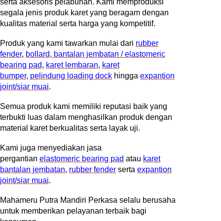
serta aksesoris pelabuhan. Kami memproduksi
segala jenis produk karet yang beragam dengan
kualitas material serta harga yang kompetitif.
Produk yang kami tawarkan mulai dari
rubber
fender
,
bollard
, bantalan jembatan / elastomeric
bearing pad
,
karet lembaran
,
karet
bumper
,
pelindung loading dock
hingga
expantion
joint/siar muai
.
Semua produk kami memiliki reputasi baik yang
terbukti luas dalam menghasilkan produk dengan
material karet berkualitas serta layak uji.
Kami juga menyediakan jasa
pergantian
elastomeric bearing pad
atau
karet
bantalan jembatan
,
rubber fender
serta
expantion
joint/siar muai
.
Mahameru Putra Mandiri Perkasa selalu berusaha
untuk memberikan pelayanan terbaik bagi