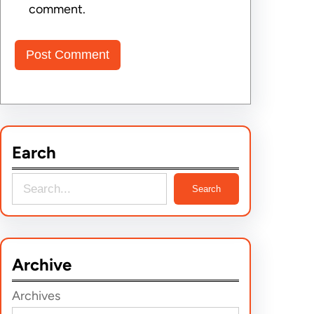
comment.
Earch
S
Search
e
a
r
Archive
c
h
Archives