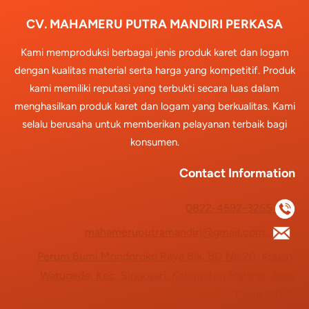
CV. MAHAMERU PUTRA MANDIRI PERKASA
Kami memproduksi berbagai jenis produk karet dan logam
dengan kualitas material serta harga yang kompetitif. Produk
kami memiliki reputasi yang terbukti secara luas dalam
menghasilkan produk karet dan logam yang berkualitas. Kami
selalu berusaha untuk memberikan pelayanan terbaik bagi
konsumen.
Contact Information
0822-4592-3265
mahameruputramandiri@gmail.com
Perum Bumi Mondoroko Raya Blk. BC No.20, Krajan,
Watugede, Kec. Singosari, Kabupaten Malang, Jawa
Timur 65153