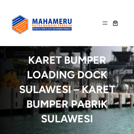
Skip
to
content
KARET BUMPER
LOADING DOCK
SULAWESI – KARET
BUMPER PABRIK
SULAWESI