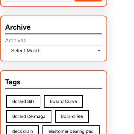
e
a
r
Archive
c
h
Archives
Tags
Bollard Bitt
Bollard Curve
Bollard Dermaga
Bollard Tee
deck drain
elastomer bearing pad