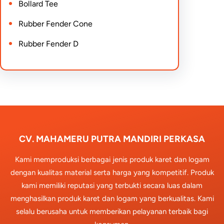
Bollard Tee
Rubber Fender Cone
Rubber Fender D
CV. MAHAMERU PUTRA MANDIRI PERKASA
Kami memproduksi berbagai jenis produk karet dan logam
dengan kualitas material serta harga yang kompetitif. Produk
kami memiliki reputasi yang terbukti secara luas dalam
menghasilkan produk karet dan logam yang berkualitas. Kami
selalu berusaha untuk memberikan pelayanan terbaik bagi