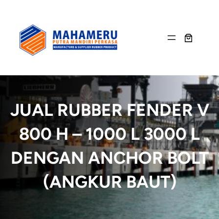
Skip
to
content
JUAL RUBBER FENDER V
800 H – 1000 L 3000 L
DENGAN ANCHOR BOLT
(ANGKUR BAUT)