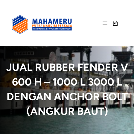
Skip
to
content
JUAL RUBBER FENDER V
600 H – 1000 L 3000 L
DENGAN ANCHOR BOLT
(ANGKUR BAUT)