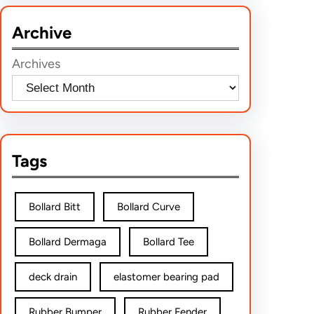
r
Archive
c
h
Archives
Tags
Bollard Bitt
Bollard Curve
Bollard Dermaga
Bollard Tee
deck drain
elastomer bearing pad
Rubber Bumper
Rubber Fender