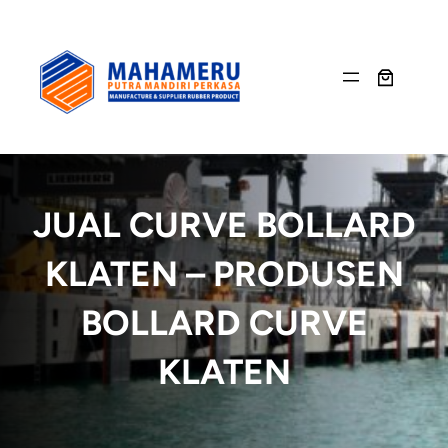
Skip
to
content
JUAL CURVE BOLLARD
KLATEN – PRODUSEN
BOLLARD CURVE
KLATEN