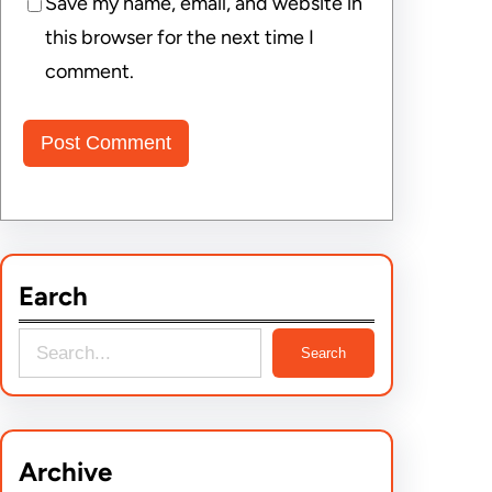
Save my name, email, and website in
this browser for the next time I
comment.
Earch
S
Search
e
a
r
Archive
c