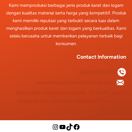
Kami memproduksi berbagai jenis produk karet dan logam
dengan kualitas material serta harga yang kompetitif. Produk
kami memiliki reputasi yang terbukti secara luas dalam
menghasilkan produk karet dan logam yang berkualitas. Kami
selalu berusaha untuk memberikan pelayanan terbaik bagi
konsumen.
Contact Information
0822-4592-3265
mahameruputramandiri@gmail.com
Perum Bumi Mondoroko Raya Blk. BC No.20, Krajan,
Watugede, Kec. Singosari, Kabupaten Malang, Jawa
Timur 65153
Instagram
YouTube
TikTok
Facebook