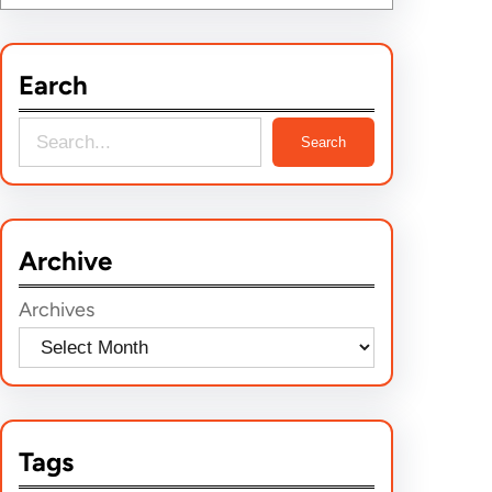
Earch
S
Search
e
a
r
Archive
c
h
Archives
Tags