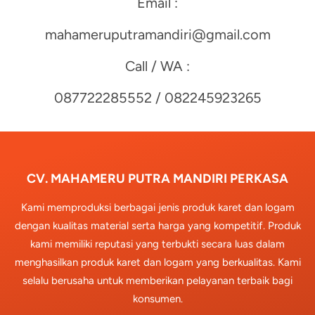
Email :
mahameruputramandiri@gmail.com
Call / WA :
087722285552 / 082245923265
CV. MAHAMERU PUTRA MANDIRI PERKASA
Kami memproduksi berbagai jenis produk karet dan logam
dengan kualitas material serta harga yang kompetitif. Produk
kami memiliki reputasi yang terbukti secara luas dalam
menghasilkan produk karet dan logam yang berkualitas. Kami
selalu berusaha untuk memberikan pelayanan terbaik bagi
konsumen.