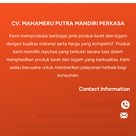
CV. MAHAMERU PUTRA MANDIRI PERKASA
Kami memproduksi berbagai jenis produk karet dan logam
dengan kualitas material serta harga yang kompetitif. Produk
kami memiliki reputasi yang terbukti secara luas dalam
menghasilkan produk karet dan logam yang berkualitas. Kami
selalu berusaha untuk memberikan pelayanan terbaik bagi
konsumen.
Contact Information
0822-4592-3265
mahameruputramandiri@gmail.com
Perum Bumi Mondoroko Raya Blk. BC No.20, Krajan,
Watugede, Kec. Singosari, Kabupaten Malang, Jawa