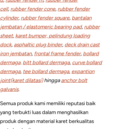
d
,
rubber fender m
,
rubber fender
cell
,
rubber fender cone
,
rubber fender
cylinder
,
rubber fender square
,
bantalan
jembatan / elastomeric bearing pad
,
rubber
sheet
,
karet bumper, pelindung loading
dock
,
asphaltic plug binder
,
deck drain cast
iron jembatan
,
frontal frame fender
,
bollard
dermaga,
bitt bollard dermaga
,
curve bollard
dermaga
,
tee bollard dermaga
,
expantion
joint(karet dilatasi)
hingga
anchor bolt
galvanis
.
Semua produk kami memiliki reputasi baik
yang terbukti luas dalam menghasilkan
produk dengan material karet berkualitas