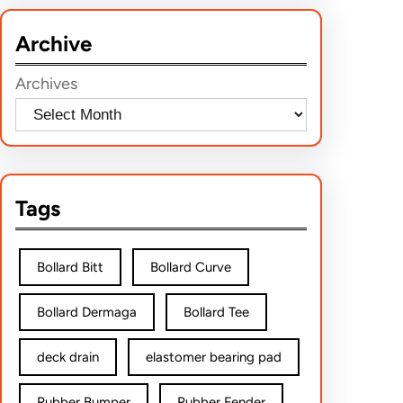
r
Archive
c
h
Archives
Tags
Bollard Bitt
Bollard Curve
Bollard Dermaga
Bollard Tee
deck drain
elastomer bearing pad
Rubber Bumper
Rubber Fender