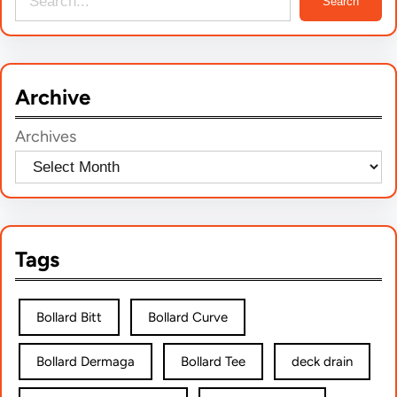
Search
e
a
r
Archive
c
h
Archives
Tags
Bollard Bitt
Bollard Curve
Bollard Dermaga
Bollard Tee
deck drain