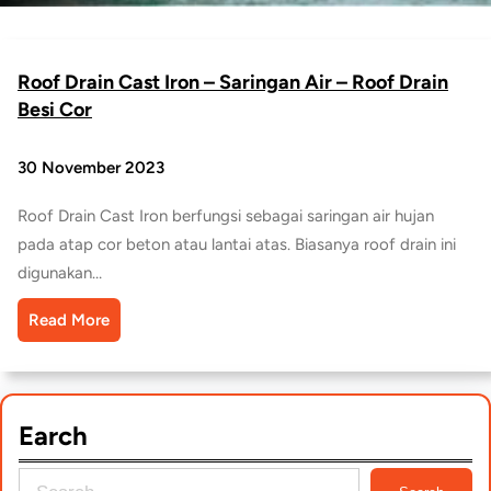
Roof Drain Cast Iron – Saringan Air – Roof Drain
Besi Cor
30 November 2023
Roof Drain Cast Iron berfungsi sebagai saringan air hujan
pada atap cor beton atau lantai atas. Biasanya roof drain ini
digunakan…
Read More
Earch
S