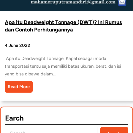
Apa itu Deadweight Tonnage (DWT)? Ini Rumus
dan Contoh Perhitungannya
4 June 2022
Apa itu Deadweight Tonnage Kapal sebagai moda
transportasi tentu saja memiliki batas ukuran, berat, dan isi
yang bisa dibawa dalam…
Read More
Earch
S