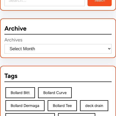
Search
e
a
r
Archive
c
h
Archives
Tags
Bollard Bitt
Bollard Curve
Bollard Dermaga
Bollard Tee
deck drain