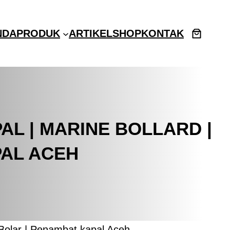
NDA
PRODUK
ARTIKEL
SHOP
KONTAK
L | MARINE BOLLARD |
PAL ACEH
| Bolar | Penambat kapal Aceh