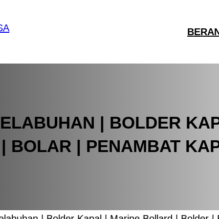
BERA
ELABUHAN | BOLDER KAPA
| BOLAR | PENAMBAT KA
elabuhan | Bolder Kapal | Marine Bollard | Bolder 