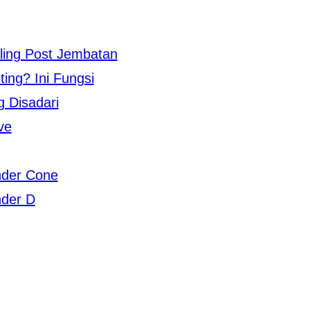
ling Post Jembatan
ing? Ini Fungsi
g Disadari
ve
nder Cone
der D