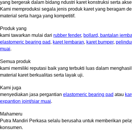
yang bergerak dalam bidang ndustri karet konstruksi serta aks
Kami memproduksi segala jenis produk karet yang beragam de
material serta harga yang kompetitif.
Produk yang
kami tawarkan mulai dari
rubber fender
,
bollard
, bantalan jemba
elastomeric bearing pad
,
karet lembaran
,
karet bumper
,
pelindu
muai
.
Semua produk
kami memiliki reputasi baik yang terbukti luas dalam menghas
material karet berkualitas serta layak uji.
Kami juga
menyediakan jasa pergantian
elastomeric bearing pad
atau
kar
expantion joint/siar muai
.
Mahameru
Putra Mandiri Perkasa selalu berusaha untuk memberikan pela
konsumen.