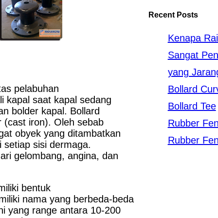
Recent Posts
Kenapa Rai
Sangat Pent
yang Jaran
tas pelabuhan
Bollard Cur
i kapal saat kapal sedang
Bollard Tee
an bolder kapal. Bollard
r (cast iron). Oleh sebab
Rubber Fe
ngat obyek yang ditambatkan
Rubber Fen
i setiap sisi dermaga.
dari gelombang, angina, dan
iliki bentuk
miliki nama yang berbeda-beda
kni yang range antara 10-200