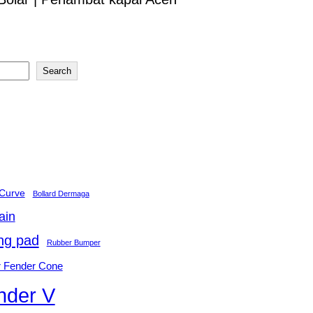
Search
 Curve
Bollard Dermaga
ain
ng pad
Rubber Bumper
 Fender Cone
nder V