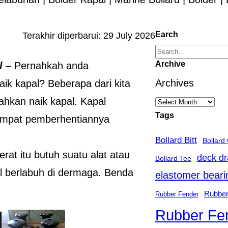
Earch
Terakhir diperbarui:
29 July 2026
S
Archive
l
– Pernahkah anda
e
Archives
ik kapal? Beberapa dari kita
a
ahkan naik kapal. Kapal
r
Tags
 tempat pemberhentiannya
c
Bollard Bitt
h
Bollard
at itu butuh suatu alat atau
deck dr
Bollard Tee
 berlabuh di dermaga. Benda
elastomer beari
Rubber
Rubber Fender
Rubber Fe